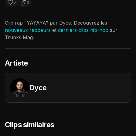
0
0
Clip rap "
YAYAYA
" par
Dyce
. Découvrez les
nouveaux rappeurs
et
derniers clips hip-hop
sur
Trunks Mag.
Artiste
Dyce
Clips similaires