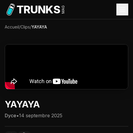
Aller au contenu principal
TRUNKS
MAG
Accueil
/
Clips
/
YAYAYA
YAYAYA
Dyce
•
14 septembre 2025