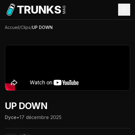
Aller au contenu principal
TRUNKS
MAG
Accueil
/
Clips
/
UP DOWN
UP DOWN
Dyce
•
17 décembre 2025