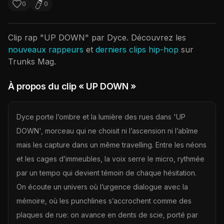
0
0
Clip rap "
UP DOWN
" par
Dyce
. Découvrez les
nouveaux rappeurs
et
derniers clips hip-hop
sur
Trunks Mag.
À propos du clip
« UP DOWN »
Dyce porte l’ombre et la lumière des rues dans 'UP
DOWN', morceau qui ne choisit ni l’ascension ni l’abîme
mais les capture dans un même travelling. Entre les néons
et les cages d’immeubles, la voix serre le micro, rythmée
par un tempo qui devient témoin de chaque hésitation.
On écoute un univers où l’urgence dialogue avec la
mémoire, où les punchlines s’accrochent comme des
plaques de rue: on avance en dents de scie, porté par