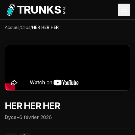
Aller au contenu principal
TRUNKS
MAG
Accueil
/
Clips
/
HER HER HER
HER HER HER
Dyce
•
6 février 2026