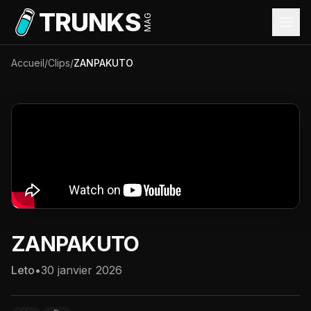
Aller au contenu principal
TRUNKS
MAG
Accueil
/
Clips
/
ZANPAKUTO
ZANPAKUTO
Leto
•
30 janvier 2026