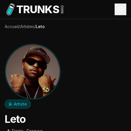
Aller au contenu principal
TRUNKS
MAG
Accueil
/
Artistes
/
Leto
🎤 Artiste
Leto