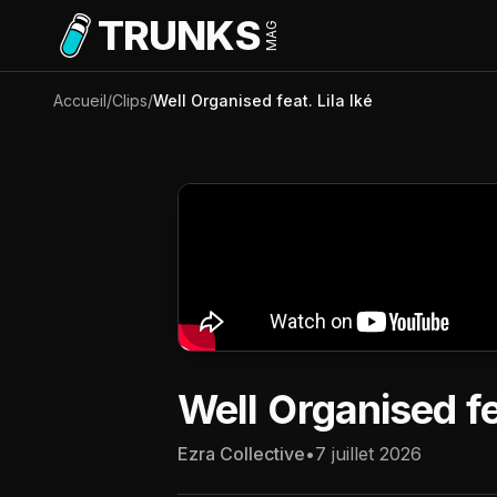
Aller au contenu principal
TRUNKS
MAG
Accueil
/
Clips
/
Well Organised feat. Lila Iké
Well Organised fea
Ezra Collective
•
7 juillet 2026