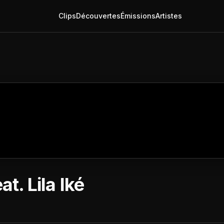
Clips
Découvertes
Émissions
Artistes
t. Lila Iké