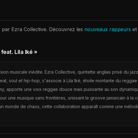
" par
Ezra Collective
. Découvrez les
nouveaux rappeurs
et
eat. Lila Iké »
sion musicale inédite. Ezra Collective, quintette anglais prisé du ja
at, soul et hip-hop, s'associe à Lila Iké, étoile montante du reggae
my, apporte une voix reggae douce mais puissante au son dynamiqu
ur une musique sans frontières, unissant le groove jamaïcain à la c
s un monde de chaos, cette collaboration apparaît comme une mélod