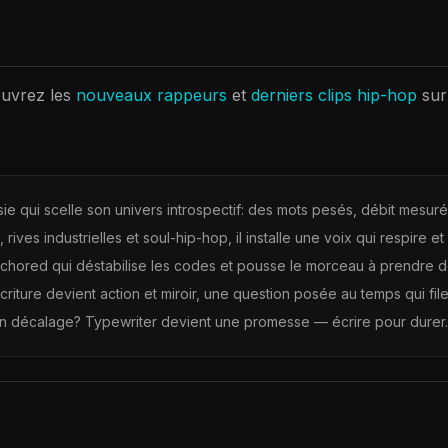
uvrez les
nouveaux rappeurs
et
derniers clips hip-hop
sur
e qui scelle son univers introspectif: des mots pesés, débit mesuré
 rives industrielles et soul-hip-hop, il installe une voix qui respire 
r-anchored qui déstabilise les codes et pousse le morceau à prendre de
criture devient action et miroir, une question posée au temps qui fil
 en décalage? Typewriter devient une promesse — écrire pour durer.