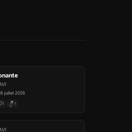
onante
AVI
18 juillet 2026
1
1
AVI