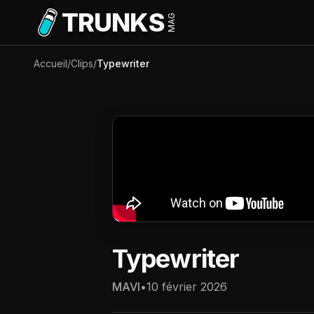
Aller au contenu principal
TRUNKS
MAG
Accueil
/
Clips
/
Typewriter
Typewriter
MAVI
•
10 février 2026