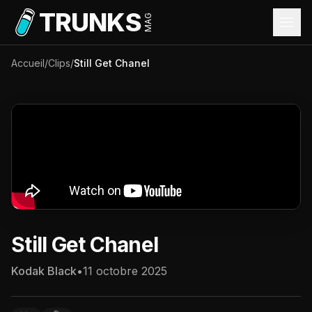
Aller au contenu principal
TRUNKS
MAG
Accueil
/
Clips
/
Still Get Chanel
Still Get Chanel
Kodak Black
•
11 octobre 2025