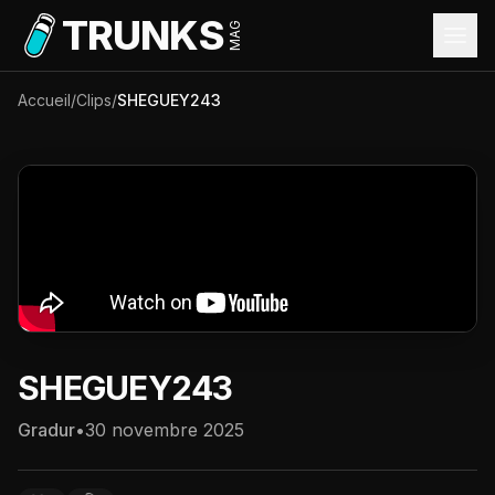
Aller au contenu principal
TRUNKS
MAG
Accueil
/
Clips
/
SHEGUEY243
SHEGUEY243
Gradur
•
30 novembre 2025