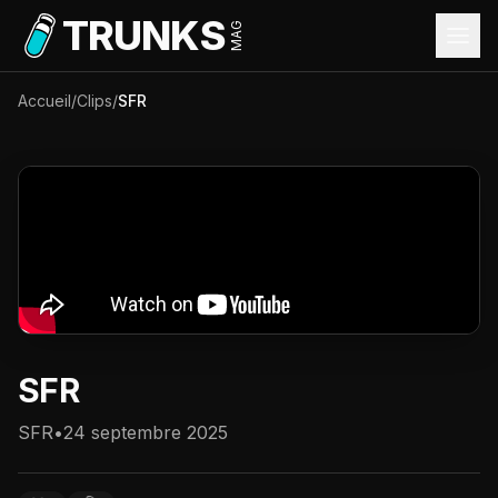
Aller au contenu principal
TRUNKS
MAG
Accueil
/
Clips
/
SFR
SFR
SFR
•
24 septembre 2025