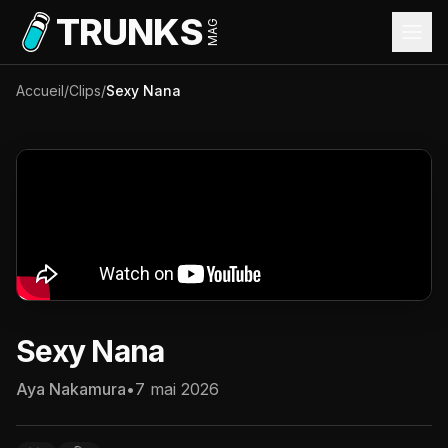
Aller au contenu principal
TRUNKS
MAG
Accueil
/
Clips
/
Sexy Nana
Sexy Nana
Aya Nakamura
•
7 mai 2026