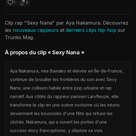
1
0
Clip rap "
Sexy Nana
" par
Aya Nakamura
. Découvrez
les
nouveaux rappeurs
et
derniers clips hip-hop
sur
Trunks Mag.
À propos du clip
« Sexy Nana »
Aya Nakamura, née Bamako et élevée en Île-de-France,
continue de brouiller les frontières du son avec Sexy
Nana, une collision habile entre pop urbaine et rap
narratif. Aux côtés du rappeur parisien Larvfleuze, elle
transforme le clip en une scène nocturne où les néons
deviennent les boussoles d'une fête qui refuse les
clichés. Nakamura, qui a ouvert les portes d'une
success-story francophone, y déploie sa voix