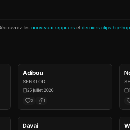
Découvrez les
nouveaux rappeurs
et
derniers clips hip-hop
Adibou
N
SENKLÒD
S
25 juillet 2026
2
1
Davai
Wr