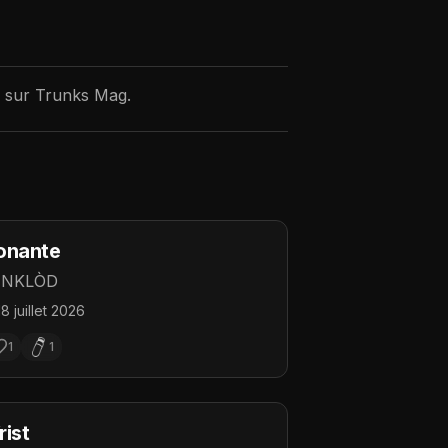
sur Trunks Mag.
onante
ENKLÒD
18 juillet 2026
1
1
ist