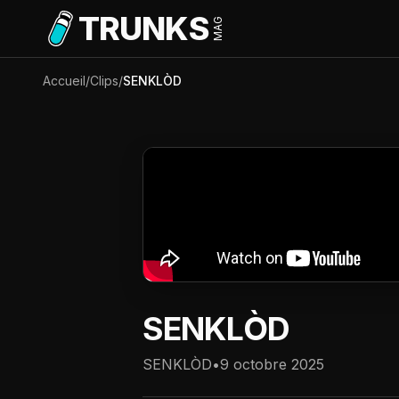
Aller au contenu principal
TRUNKS
MAG
Accueil
/
Clips
/
SENKLÒD
SENKLÒD
SENKLÒD
•
9 octobre 2025