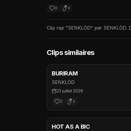
0
0
Clip rap "
SENKLÒD
" par
SENKLÒD
. 
Clips similaires
BURIRAM
SENKLÒD
23 juillet 2026
2
2
HOT AS A BIC