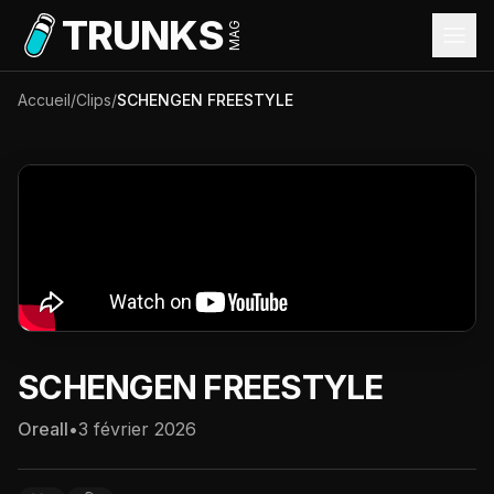
Aller au contenu principal
TRUNKS
MAG
Accueil
/
Clips
/
SCHENGEN FREESTYLE
SCHENGEN FREESTYLE
Oreall
•
3 février 2026