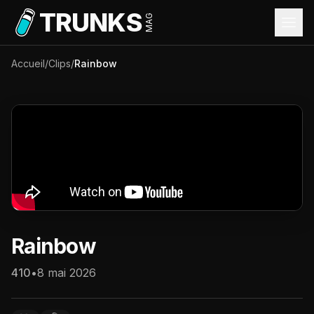
Aller au contenu principal
TRUNKS
MAG
Accueil
/
Clips
/
Rainbow
Rainbow
410
•
8 mai 2026