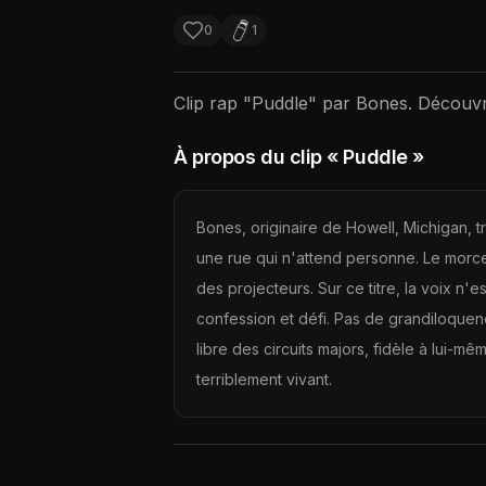
0
1
Clip rap "
Puddle
" par
Bones
. Découvr
À propos du clip
« Puddle »
Bones, originaire de Howell, Michigan, 
une rue qui n'attend personne. Le morceau
des projecteurs. Sur ce titre, la voix n'e
confession et défi. Pas de grandiloquenc
libre des circuits majors, fidèle à lui-mê
terriblement vivant.