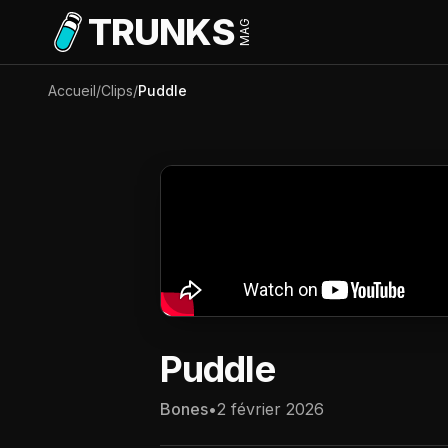
Aller au contenu principal
TRUNKS
MAG
Accueil
/
Clips
/
Puddle
Puddle
Bones
•
2 février 2026