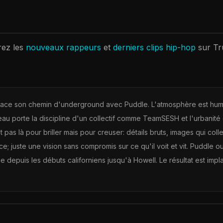
ez les
nouveaux rappeurs
et
derniers clips hip-hop
sur T
trace son chemin d'underground avec Puddle. L'atmosphère est humid
 porte la discipline d'un collectif comme TeamSESH et l'urbanité d'un
st pas là pour briller mais pour creuser: détails bruts, images qui co
e; juste une vision sans compromis sur ce qu'il voit et vit. Puddle o
me depuis les débuts californiens jusqu'à Howell. Le résultat est impl