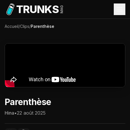
Aller au contenu principal
TRUNKS
MAG
Accueil
/
Clips
/
Parenthèse
Parenthèse
Hina
•
22 août 2025