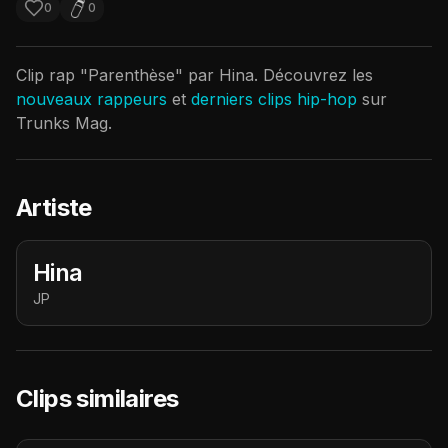
0
0
Clip rap "
Parenthèse
" par
Hina
. Découvrez les
nouveaux rappeurs
et
derniers clips hip-hop
sur
Trunks Mag.
Artiste
Hina
JP
Clips similaires