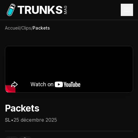
Aller au contenu principal
TRUNKS
MAG
Accueil
/
Clips
/
Packets
Packets
SL
•
25 décembre 2025