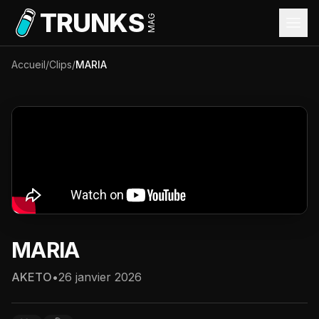
Aller au contenu principal
TRUNKS
MAG
Accueil
/
Clips
/
MARIA
MARIA
AKETO
•
26 janvier 2026