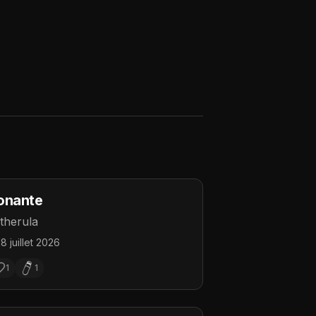
onante
therula
18 juillet 2026
1
1