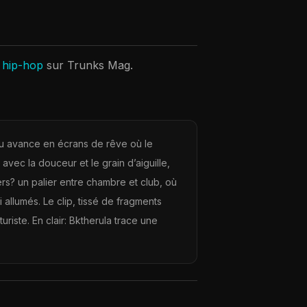
s hip-hop
sur Trunks Mag.
u avance en écrans de rêve où le
vec la douceur et le grain d’aiguille,
ers? un palier entre chambre et club, où
 allumés. Le clip, tissé de fragments
uriste. En clair: Bktherula trace une