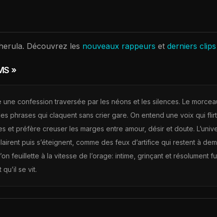
herula
. Découvrez les
nouveaux rappeurs
et
derniers clip
MS »
ne confession traversée par les néons et les silences. Le morcea
 phrases qui claquent sans crier gare. On entend une voix qui flirt a
les et préfère creuser les marges entre amour, désir et doute. L’univ
airent puis s’éteignent, comme des feux d’artifice qui restent à demi
n feuillette à la vitesse de l’orage: intime, grinçant et résolument fut
qu’il se vit.