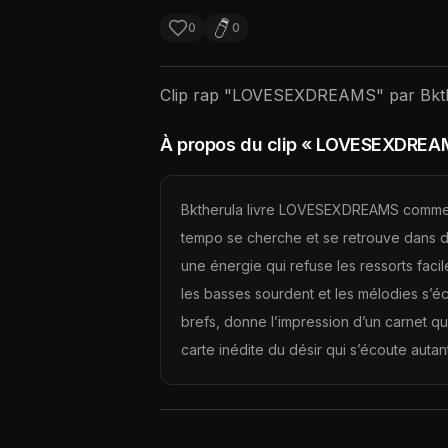
0
0
Clip rap "
LOVESEXDREAMS
" par
Bkt
À propos du clip
« LOVESEXDREA
Bktherula livre LOVESEXDREAMS comme u
tempo se cherche et se retrouve dans des
une énergie qui refuse les ressorts faci
les basses sourdent et les mélodies s’écl
brefs, donne l’impression d’un carnet qu’o
carte inédite du désir qui s’écoute autant 