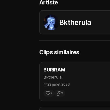
Artiste
Bktherula
Clips similaires
BURIRAM
Bktherula
23 juillet 2026
2
2