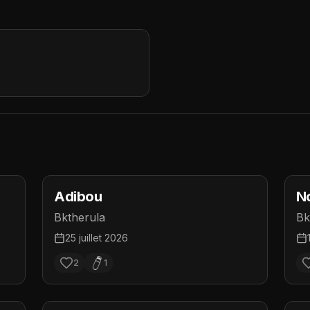
Adibou
N
Bktherula
Bk
25 juillet 2026
2
1