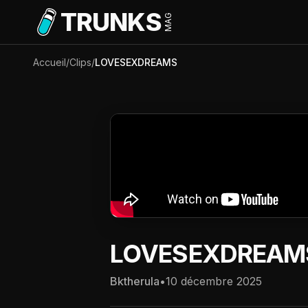
Aller au contenu principal
TRUNKS
MAG
Accueil
/
Clips
/
LOVESEXDREAMS
LOVESEXDREAM
Bktherula
•
10 décembre 2025