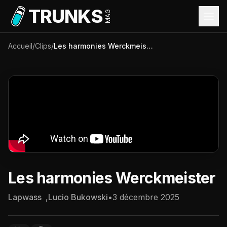
Aller au contenu principal
TRUNKS
MAG
Accueil
/
Clips
/
Les harmonies Werckmeister
Les harmonies Werckmeister
Lapwass
,
Lucio Bukowski
•
3 décembre 2025