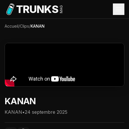
Aller au contenu principal
TRUNKS
MAG
Accueil
/
Clips
/
KANAN
KANAN
KANAN
•
24 septembre 2025