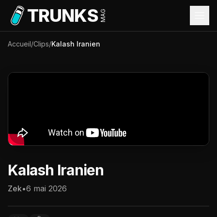
Aller au contenu principal
TRUNKS
MAG
Accueil
/
Clips
/
Kalash Iranien
Kalash Iranien
Zek
•
6 mai 2026