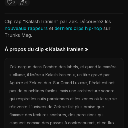
0
0
Clip rap "
Kalash Iranien
" par
Zek
. Découvrez les
nouveaux rappeurs
et
derniers clips hip-hop
sur
Trunks Mag.
À propos du clip
« Kalash Iranien »
Zek nargue dans l'ombre des labels, et quand la caméra
s'allume, il libère « Kalash Iranien », un titre gravé par
Aguirre et Zek en duo. Sur Grand Luxxxe, l'éclat est net :
pas de punchlines faciles, mais une architecture sonore
qui respire les nuits parisiennes et les zones où le rap se
réinvente. L'univers de Zek se fait plus braise que
flamme: des textures sombres, des percutions qui
claquent comme des passes à contrecourant, et ce flux