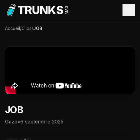
Aller au contenu principal
TRUNKS
MAG
Accueil
/
Clips
/
JOB
JOB
Gazo
•
6 septembre 2025