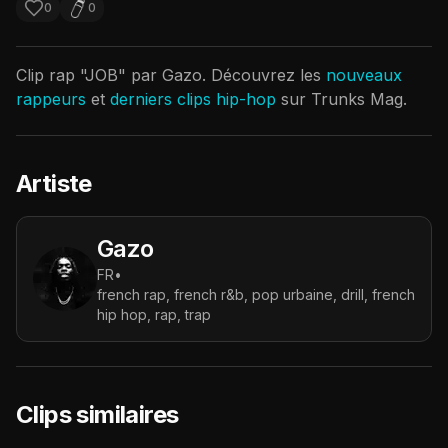
0
0
Clip rap "
JOB
" par
Gazo
. Découvrez les
nouveaux
rappeurs
et
derniers clips hip-hop
sur Trunks Mag.
Artiste
Gazo
FR
•
french rap, french r&b, pop urbaine, drill, french
hip hop, rap, trap
Clips similaires