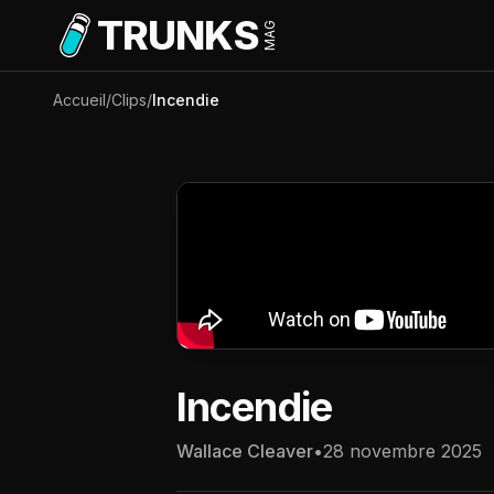
Aller au contenu principal
TRUNKS
MAG
Accueil
/
Clips
/
Incendie
Incendie
Wallace Cleaver
•
28 novembre 2025