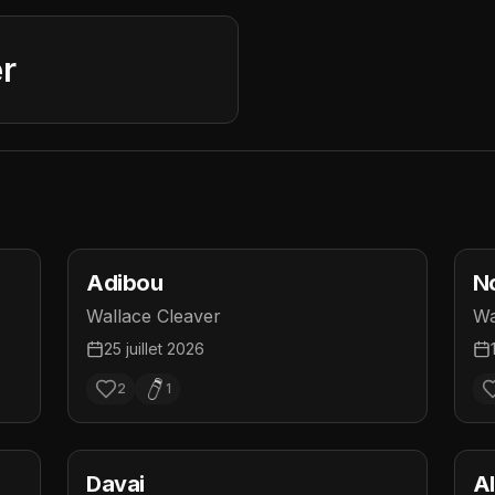
r
Adibou
N
Wallace Cleaver
Wa
25 juillet 2026
2
1
Davai
Al