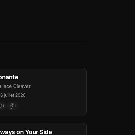
onante
llace Cleaver
18 juillet 2026
1
1
ways on Your Side