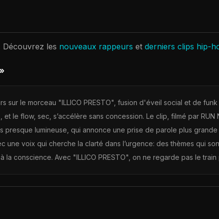
. Découvrez les
nouveaux rappeurs
et
derniers clips hip-h
»
rs sur le morceau "ILLICO PRESTO", fusion d'éveil social et de fu
, et le flow, sec, s’accélère sans concession. Le clip, filmé par RUN
is presque lumineuse, qui annonce une prise de parole plus grande
une voix qui cherche la clarté dans l’urgence: des thèmes qui sonn
 la conscience. Avec "ILLICO PRESTO", on ne regarde pas le train p