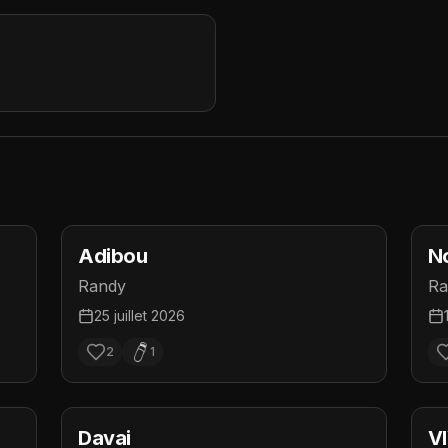
Adibou
N
Randy
Ra
25 juillet 2026
2
1
Davai
V