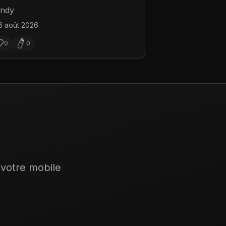
IAGONALE
ndy
6 août 2026
0
0
 votre mobile