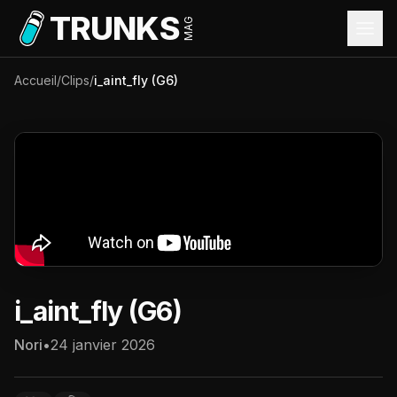
Aller au contenu principal
TRUNKS
MAG
Accueil
/
Clips
/
i_aint_fly (G6)
i_aint_fly (G6)
Nori
•
24 janvier 2026