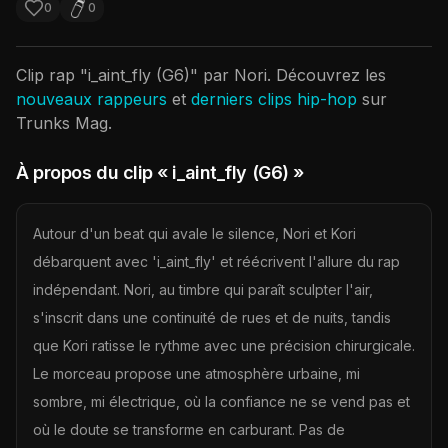
0
0
Clip rap "
i_aint_fly (G6)
" par
Nori
. Découvrez les
nouveaux rappeurs
et
derniers clips hip-hop
sur
Trunks Mag.
À propos du clip
« i_aint_fly (G6) »
Autour d'un beat qui avale le silence, Nori et Kori
débarquent avec 'i_aint_fly' et réécrivent l'allure du rap
indépendant. Nori, au timbre qui paraît sculpter l'air,
s'inscrit dans une continuité de rues et de nuits, tandis
que Kori ratisse le rythme avec une précision chirurgicale.
Le morceau propose une atmosphère urbaine, mi
sombre, mi électrique, où la confiance ne se vend pas et
où le doute se transforme en carburant. Pas de