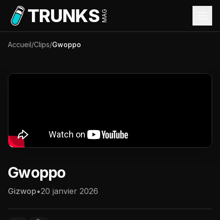
Aller au contenu principal
TRUNKS
MAG
Accueil
/
Clips
/
Gwoppo
Gwoppo
Gizwop
•
20 janvier 2026