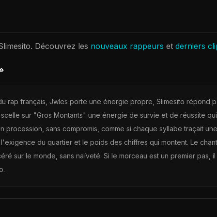
Slimesito
. Découvrez les
nouveaux rappeurs
et
derniers cl
»
du rap français, Jwles porte une énergie propre, Slimesito répond pa
 scelle sur "Gros Montants" une énergie de survie et de réussite qui
 en procession, sans compromis, comme si chaque syllabe traçait un
l'exigence du quartier et le poids des chiffres qui montent. Le chanti
ré sur le monde, sans naïveté. Si le morceau est un premier pas, il
o.