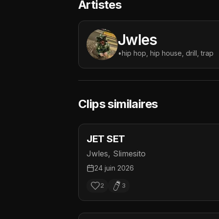
Artistes
Jwles
•
hip hop, hip house, drill, trap
Clips similaires
JET SET
Jwles, Slimesito
24 juin 2026
2
3