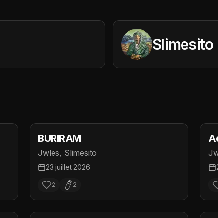
Slimesito
BURIRAM
A
Jwles, Slimesito
Jw
23 juillet 2026
2
2