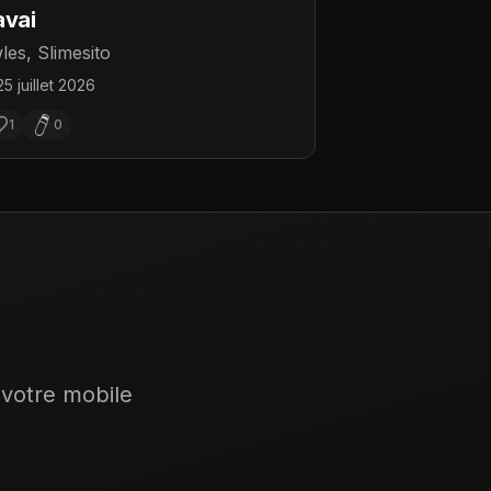
avai
les, Slimesito
25 juillet 2026
1
0
 votre mobile