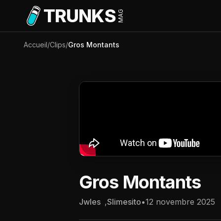
Aller au contenu principal
TRUNKS
MAG
Accueil
/
Clips
/
Gros Montants
Gros Montants
Jwles
,
Slimesito
•
12 novembre 2025