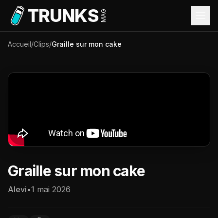
Aller au contenu principal
TRUNKS
MAG
Accueil
/
Clips
/
Graille sur mon cake
Graille sur mon cake
Alevi
•
1 mai 2026