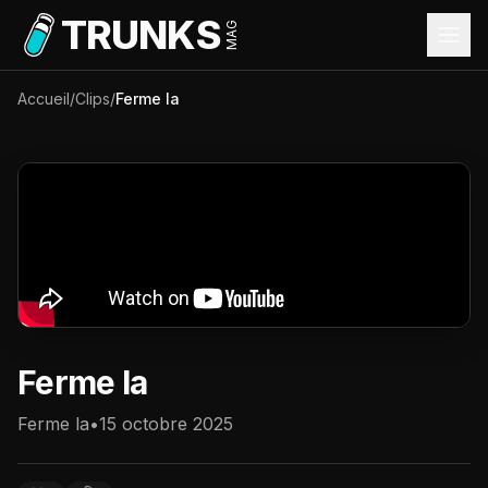
Aller au contenu principal
TRUNKS
MAG
Accueil
/
Clips
/
Ferme la
Ferme la
Ferme la
•
15 octobre 2025