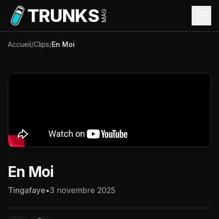
Aller au contenu principal
TRUNKS
MAG
Accueil
/
Clips
/
En Moi
En Moi
Tingafaye
•
3 novembre 2025