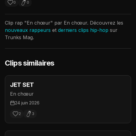
0
0
Clip rap "
En chœur
" par
En chœur
. Découvrez les
nouveaux rappeurs
et
derniers clips hip-hop
sur
Trunks Mag.
Clips similaires
JET SET
En chœur
24 juin 2026
2
3