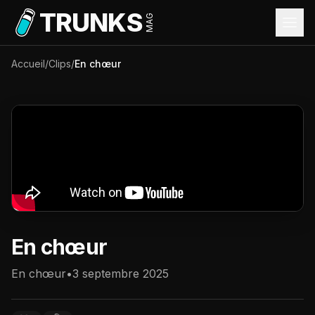
Aller au contenu principal
TRUNKS
MAG
Accueil
/
Clips
/
En chœur
En chœur
En chœur
•
3 septembre 2025