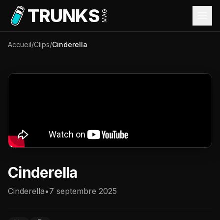
Aller au contenu principal
TRUNKS
MAG
Accueil
/
Clips
/
Cinderella
Cinderella
Cinderella
•
7 septembre 2025