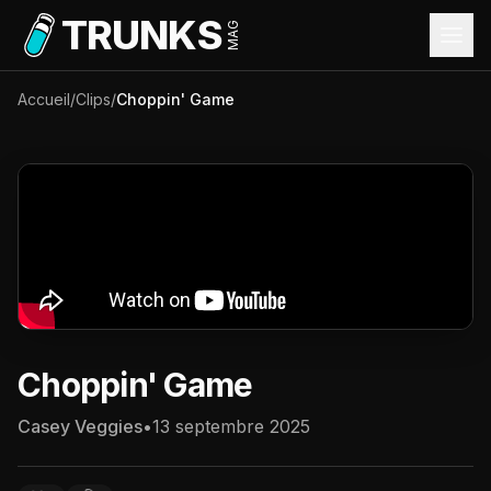
Aller au contenu principal
TRUNKS
MAG
Accueil
/
Clips
/
Choppin' Game
Choppin' Game
Casey Veggies
•
13 septembre 2025