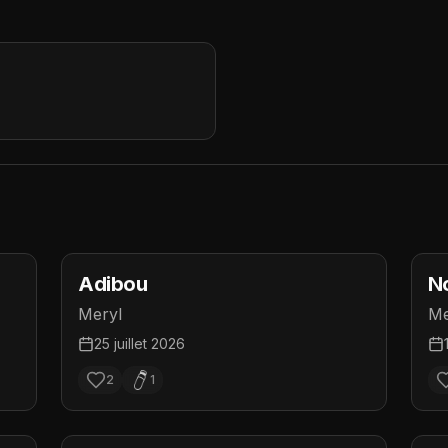
Adibou
N
Meryl
Me
25 juillet 2026
2
1