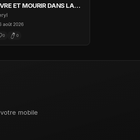
IVRE ET MOURIR DANS LA
IAGONALE
ryl
6 août 2026
0
0
 votre mobile