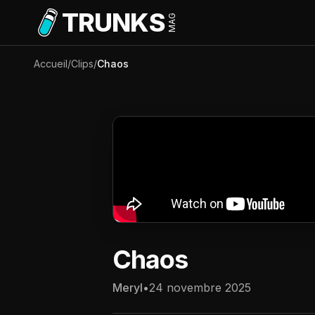
Aller au contenu principal
TRUNKS
MAG
Accueil
/
Clips
/
Chaos
Chaos
Meryl
•
24 novembre 2025