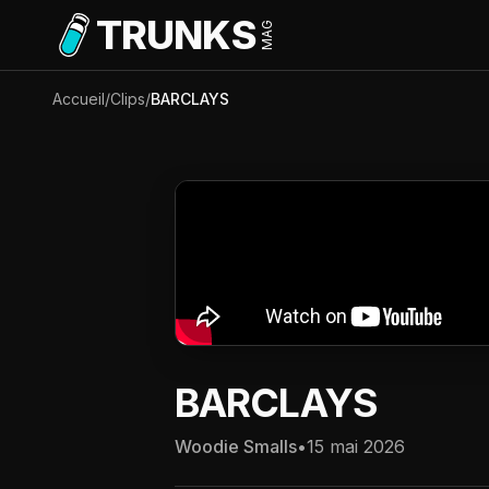
Aller au contenu principal
TRUNKS
MAG
Accueil
/
Clips
/
BARCLAYS
BARCLAYS
Woodie Smalls
•
15 mai 2026