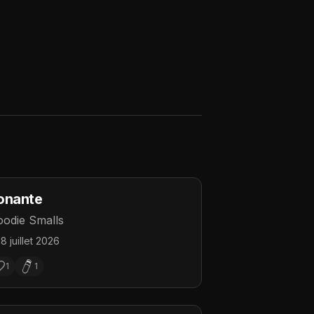
onante
odie Smalls
18 juillet 2026
1
1