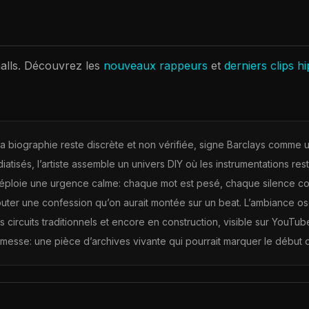
alls
. Découvrez les
nouveaux rappeurs
et
derniers clips h
 biographie reste discrète et non vérifiée, signe Barclays comme u
iatisés, l’artiste assemble un univers DIY où les instrumentations re
déploie une urgence calme: chaque mot est pesé, chaque silence comp
ter une confession qu’on aurait montée sur un beat. L’ambiance oscil
es circuits traditionnels et encore en construction, visible sur YouTu
esse: une pièce d’archives vivante qui pourrait marquer le début d’