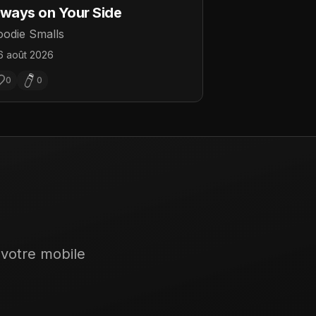
ways on Your Side
odie Smalls
6 août 2026
0
0
 votre mobile