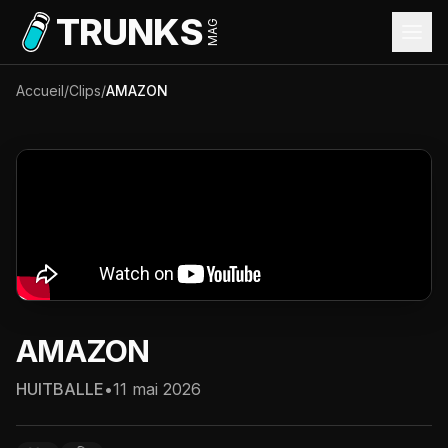
Aller au contenu principal
TRUNKS
MAG
Accueil
/
Clips
/
AMAZON
AMAZON
HUITBALLE
•
11 mai 2026