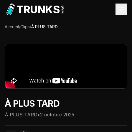
Aller au contenu principal
TRUNKS
MAG
Accueil
/
Clips
/
À PLUS TARD
À PLUS TARD
À PLUS TARD
•
2 octobre 2025