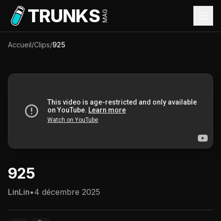
Aller au contenu principal
TRUNKS
MAG
Accueil
/
Clips
/
925
925
LinLin
•
4 décembre 2025