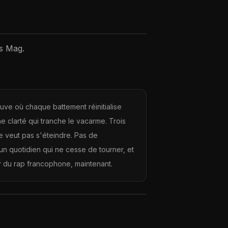
s Mag.
ve où chaque battement réinitialise
ne clarté qui tranche le vacarme. Trois
ne veut pas s'éteindre. Pas de
un quotidien qui ne cesse de tourner, et
r du rap francophone, maintenant.