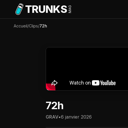
Aller au contenu principal
TRUNKS
MAG
Accueil
/
Clips
/
72h
72h
GRAV
•
6 janvier 2026