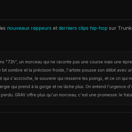
les
nouveaux rappeurs
et
derniers clips hip-hop
sur Trunk
ns "72h", un morceau qui ne raconte pas une course mais une épreu
le bit sombre et la précision froide, l'artiste pousse son débit avec u
nt qui s'accroche, le souvenir qui resserre les poings, et ce cri qui 
ergie qui prend à la gorge et ne lâche plus. On entend l'urgence d'
 perdu. GRAV offre plus qu'un morceau; c'est une promesse: le futu