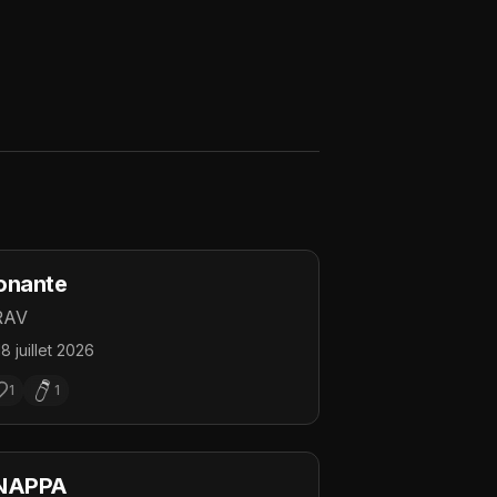
onante
RAV
18 juillet 2026
1
1
NAPPA