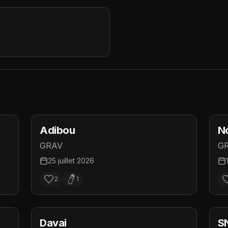
Adibou
N
GRAV
G
25 juillet 2026
2
1
Davai
S