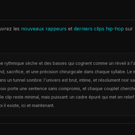
uvrez les
nouveaux rappeurs
et
derniers clips hip-hop
sur
e rythmique sèche et des basses qui cognent comme un réveil à l'a
rind, sacrifice, et une précision chirurgicale dans chaque syllabe. L
 un tunnel sombre: l'univers est brut, intime, et résolument noir sa
 voix porte une sentence sans compromis, et chaque couplet cherche 
, le clip reste minimal, mais puissant: un cadre épuré qui met en reli
 il existe, ici et maintenant.