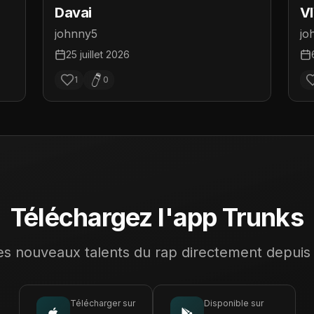
Davai
V
D
johnny5
jo
25 juillet 2026
1
0
Téléchargez l'app Trunks
s nouveaux talents du rap directement depuis
Télécharger sur
Disponible sur