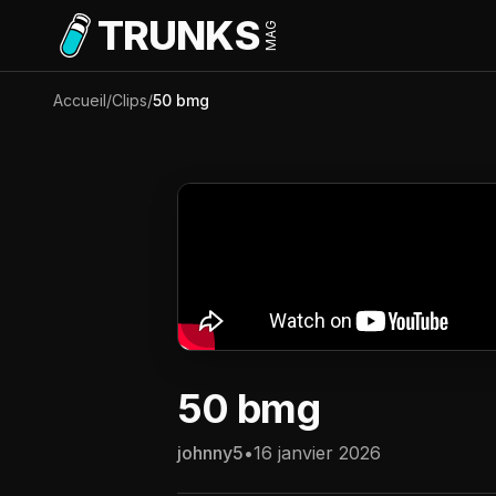
Aller au contenu principal
TRUNKS
MAG
Accueil
/
Clips
/
50 bmg
50 bmg
johnny5
•
16 janvier 2026