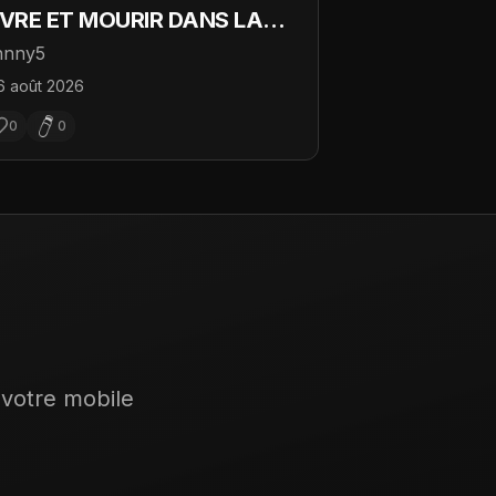
IVRE ET MOURIR DANS LA
IAGONALE
hnny5
6 août 2026
0
0
 votre mobile