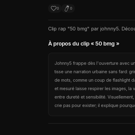
0
0
Clip rap "
50 bmg
" par
johnny5
. Déco
À propos du clip
« 50 bmg »
Johnny5 frappe dès l'ouverture avec un
tisse une narration urbaine sans fard: g
de mots, comme un coup de flashlight dans
et mesuré laisse respirer les images, la
entre dureté et sensibilité. Visuellement
crie pas pour exister; il explique pourquoi