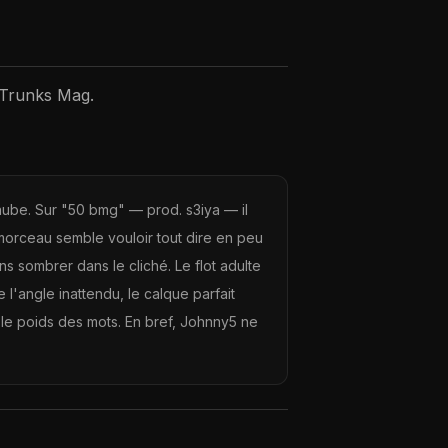
 Trunks Mag.
ube. Sur "50 bmg" — prod. s3iya — il
e morceau semble vouloir tout dire en peu
ns sombrer dans le cliché. Le flot adulte
l'angle inattendu, le calque parfait
ef le poids des mots. En bref, Johnny5 ne