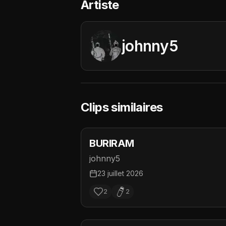
Artiste
johnny5
Clips similaires
BURIRAM
johnny5
23 juillet 2026
2
2