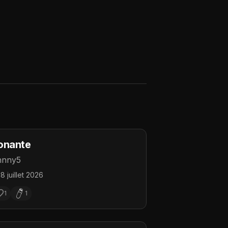
onante
hnny5
18 juillet 2026
1
1