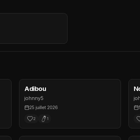
Adibou
N
johnny5
jo
25 juillet 2026
2
1