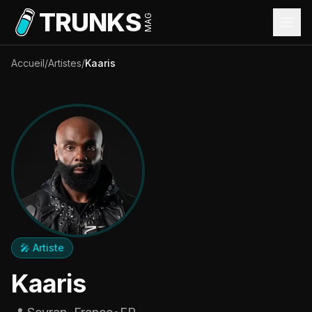
Aller au contenu principal
TRUNKS
MAG
Accueil
/
Artistes
/
Kaaris
🎤 Artiste
Kaaris