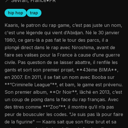
📍
Sevran, France
•
FR
hip hop
trap
Kaaris, le patron du rap game, c’est pas juste un nom,
c'est une légende qui vient d’Abidjan. Né le 30 janvier
1980, ce gars-là a pas fait le tour des parcs, il a
plongé direct dans le rap avec Niroshima, avant de
faire ses valises pour la France à cause d’une guerre
civile. Pas question de se laisser abattre, il renfile les
gants et sort son premier projet, **43ème BIMA**,
en 2007. En 2011, il se fait un nom avec Booba sur
**“Criminelle League”**, et bam, le game est prévenu.
Son premier album, **Or Noir**, lâché en 2013, c’est
un coup de poing dans la face du rap français. Avec
des titres comme **“Zoo”**, il montre qu’il n’a pas
peur de bousculer les codes. "Je suis pas là pour faire
de la figurine" — Kaaris sait que son flow brut et sa