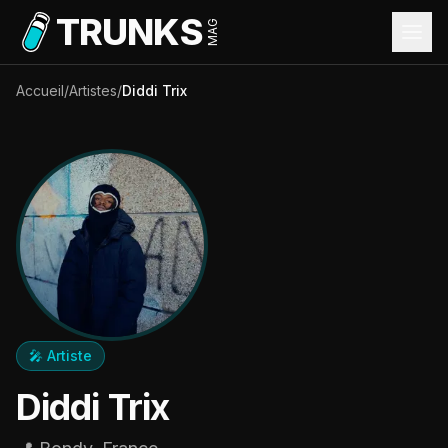
Aller au contenu principal
TRUNKS
MAG
Accueil
/
Artistes
/
Diddi Trix
🎤 Artiste
Diddi Trix