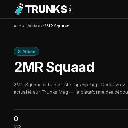
Aller au contenu principal
TRUNKS
MAG
Accueil
/
Artistes
/
2MR Squaad
🎤 Artiste
2MR Squaad
2MR Squaad est un artiste rap/hip-hop. Découvrez s
actualité sur Trunks Mag — la plateforme des déco
0
Clip