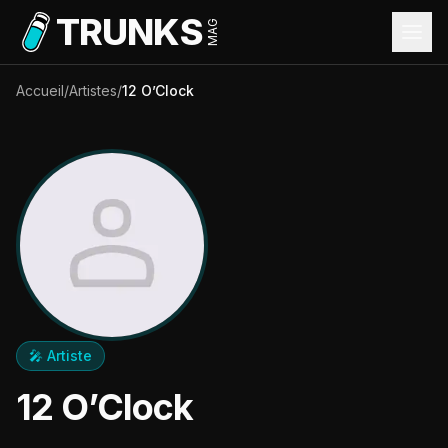
Aller au contenu principal
TRUNKS
MAG
Accueil
/
Artistes
/
12 O’Clock
🎤 Artiste
12 O’Clock