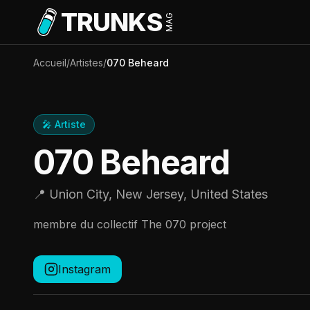
Aller au contenu principal
TRUNKS
MAG
Accueil
/
Artistes
/
070 Beheard
🎤 Artiste
070 Beheard
📍
Union City, New Jersey, United States
membre du collectif The 070 project
Instagram